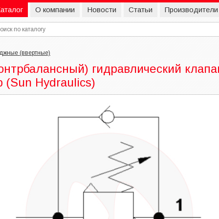
аталог
О компании
Новости
Статьи
Производители
джные (ввертные)
нтрбалансный) гидравлический клапан 
р (Sun Hydraulics)