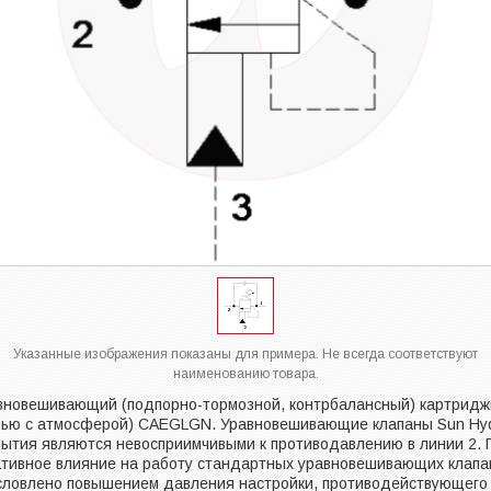
Указанные изображения показаны для примера. Не всегда соответствуют
наименованию товара.
вновешивающий (подпорно-тормозной, контрбалансный) картриджн
зью с атмосферой) CAEGLGN. Уравновешивающие клапаны Sun Hyd
рытия являются невосприимчивыми к противодавлению в линии 2.
ативное влияние на работу стандартных уравновешивающих клапан
словлено повышением давления настройки, противодействующего