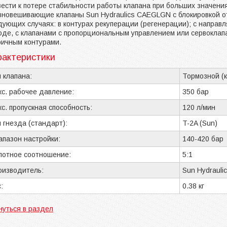
вести к потере стабильности работы клапана при больших значени
вновешивающие клапаны Sun Hydraulics CAEGLGN с блокировкой о
дующих случаях: в контурах рекуперации (регенерации); с направ
оде, с клапанами с пропорциональным управлением или сервоклапа
ричным контурами.
рактеристики
 клапана:
Тормозной (
с. рабочее давление:
350 бар
с. пропускная способность:
120 л/мин
 гнезда (стандарт):
T-2A (Sun)
апазон настройки:
140-420 бар
лотное соотношение:
5:1
оизводитель:
Sun Hydrauli
:
0.38 кг
нуться в раздел