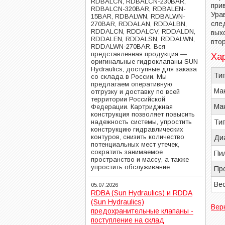
RDBALCN, RDBALCN-230BAR,
при
RDBALCN-320BAR, RDBALEN-
Ура
15BAR, RDBALWN, RDBALWN-
сле
270BAR, RDDALAN, RDDALBN,
RDDALCN, RDDALCV, RDDALDN,
вых
RDDALEN, RDDALSN, RDDALWN,
вто
RDDALWN-270BAR. Вся
представленная продукция —
Ха
оригинальные гидроклапаны SUN
Hydraulics, доступные для заказа
Тип
со склада в России. Мы
предлагаем оперативную
Мак
отгрузку и доставку по всей
территории Российской
Мак
Федерации. Картриджная
конструкция позволяет повысить
надежность системы, упростить
Тип
конструкцию гидравлических
контуров, снизить количество
Ди
потенциальных мест утечек,
сократить занимаемое
Пи
пространство и массу, а также
упростить обслуживание.
Пр
Вес
05.07.2026
RDBA (Sun Hydraulics) и RDDA
(Sun Hydraulics)
Вер
предохранительные клапаны -
поступление на склад