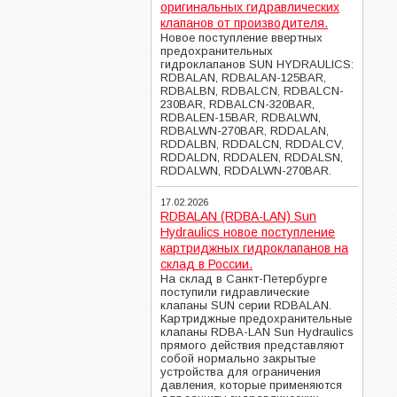
оригинальных гидравлических
клапанов от производителя.
Новое поступление ввертных
предохранительных
гидроклапанов SUN HYDRAULICS:
RDBALAN, RDBALAN-125BAR,
RDBALBN, RDBALCN, RDBALCN-
230BAR, RDBALCN-320BAR,
RDBALEN-15BAR, RDBALWN,
RDBALWN-270BAR, RDDALAN,
RDDALBN, RDDALCN, RDDALCV,
RDDALDN, RDDALEN, RDDALSN,
RDDALWN, RDDALWN-270BAR.
17.02.2026
RDBALAN (RDBA-LAN) Sun
Hydraulics новое поступление
картриджных гидроклапанов на
склад в России.
На склад в Санкт-Петербурге
поступили гидравлические
клапаны SUN серии RDBALAN.
Картриджные предохранительные
клапаны RDBA-LAN Sun Hydraulics
прямого действия представляют
собой нормально закрытые
устройства для ограничения
давления, которые применяются