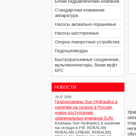
Блоки гидравлических клапанов
Стандартная клапанная
аппаратура
Насосы аксиально-поршневые
Насосы шестеренные
Опорно-поворотные устройства
Гидроцилиндры
Быстроразъемные соединения,
мультиконнекторы, блоки муфт
БРС
НОВОСТИ
20.07.2026
Гидроклапаны Sun Hydraulics в
наличии на складе в России,
Ура
новое поступление
свя
оригинальных клапанов SUN.
отк
Клапаны Sun Hydraulics в наличии
на складе в РФ: RDBALAN,
нег
RDBALAN-125BAR, RDBALBN,
обу