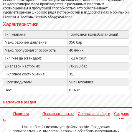
большинстве применений общего назначения. Клапаны Sun Hydraulics
каждого типоразмера производятся с различным пилотным
соотношением и пропускной способностью, что обеспечивает
удовлетворение широкого ряда потребностей в гидросистемах мобильной
техники и промышленного оборудования.
Характеристики
Тип клапана:
Тормозной (контрбалансный)
Макс. рабочее давление:
350 бар
Макс. пропускная способность:
40 л/мин
Тип гнезда (стандарт):
T-11A (Sun)
Диапазон настройки:
70-280 бар
Пилотное соотношение:
3:1
Производитель:
Sun Hydraulics
Вес:
0.16 кг
Вернуться в раздел
Политика
Пользовательское
Согласие на сбор и
Создано
конфиденциальности
Соглашение
обработку
МР
персональных
Наш веб-сайт использует файлы cookie. Продолжая
пользоваться им, вы соглашаетесь на обработку персональных
данных