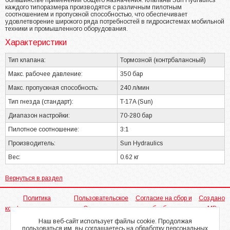
большинстве применений общего назначения. Клапаны Sun Hydraulics
каждого типоразмера производятся с различным пилотным
соотношением и пропускной способностью, что обеспечивает
удовлетворение широкого ряда потребностей в гидросистемах мобильной
техники и промышленного оборудования.
Характеристики
Тип клапана:
Тормозной (контрбалансный)
Макс. рабочее давление:
350 бар
Макс. пропускная способность:
240 л/мин
Тип гнезда (стандарт):
T-17A (Sun)
Диапазон настройки:
70-280 бар
Пилотное соотношение:
3:1
Производитель:
Sun Hydraulics
Вес:
0.62 кг
Вернуться в раздел
Политика
Пользовательское
Согласие на сбор и
Создано
конфиденциальности
Соглашение
обработку
МР
персональных
Наш веб-сайт использует файлы cookie. Продолжая
пользоваться им, вы соглашаетесь на обработку персональных
данных