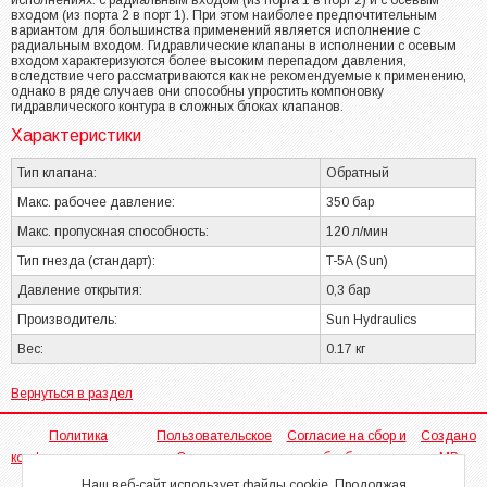
исполнениях: с радиальным входом (из порта 1 в порт 2) и с осевым
входом (из порта 2 в порт 1). При этом наиболее предпочтительным
вариантом для большинства применений является исполнение с
радиальным входом. Гидравлические клапаны в исполнении с осевым
входом характеризуются более высоким перепадом давления,
вследствие чего рассматриваются как не рекомендуемые к применению,
однако в ряде случаев они способны упростить компоновку
гидравлического контура в сложных блоках клапанов.
Характеристики
Тип клапана:
Обратный
Макс. рабочее давление:
350 бар
Макс. пропускная способность:
120 л/мин
Тип гнезда (стандарт):
T-5A (Sun)
Давление открытия:
0,3 бар
Производитель:
Sun Hydraulics
Вес:
0.17 кг
Вернуться в раздел
Политика
Пользовательское
Согласие на сбор и
Создано
конфиденциальности
Соглашение
обработку
МР
персональных
Наш веб-сайт использует файлы cookie. Продолжая