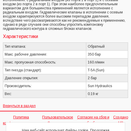
исполнениях: с радиальным входом (из порта 1 в порт 2) и с осевым
входом (из порта 2 в порт 1). При этом наиболее предпочтительным
вариантом для большинства применений является исполнение с
радиальным входом. Гидравлические клапаны в исполнении с осевым
входом характеризуются более высоким перепадом давления,
вследствие чего рассматриваются как не рекомендуемые к применению,
однако в ряде случаев они способны упростить компоновку
гидравлического контура в сложных блоках клапанов.
Характеристики
Тип клапана:
Обратный
Макс. рабочее давление:
350 бар
Макс. пропускная способность:
160 л/мин
Тип гнезда (стандарт):
T-5A (Sun)
Давление открытия:
2 бар
Производитель:
Sun Hydraulics
Вес:
0.19 кг
Вернуться в раздел
Политика
Пользовательское
Согласие на сбор и
Создано
конфиденциальности
Соглашение
обработку
МР
персональных
Наш веб-сайт использует файлы cookie. Продолжая