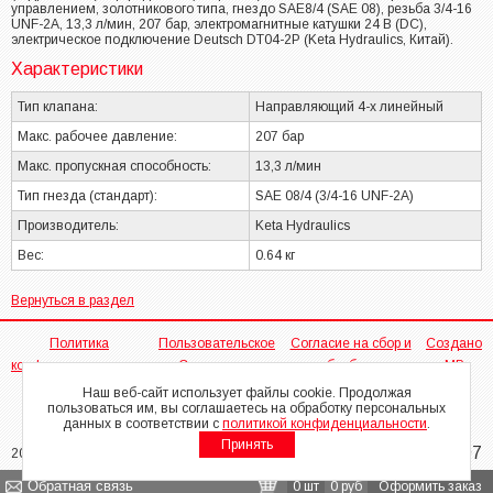
управлением, золотникового типа, гнездо SAE8/4 (SAE 08), резьба 3/4-16
UNF-2A, 13,3 л/мин, 207 бар, электромагнитные катушки 24 В (DC),
электрическое подключение Deutsch DT04-2P (Keta Hydraulics, Китай).
Характеристики
Тип клапана:
Направляющий 4-х линейный
Макс. рабочее давление:
207 бар
Макс. пропускная способность:
13,3 л/мин
Тип гнезда (стандарт):
SAE 08/4 (3/4-16 UNF-2A)
Производитель:
Keta Hydraulics
Вес:
0.64 кг
Вернуться в раздел
Политика
Пользовательское
Согласие на сбор и
Создано
конфиденциальности
Соглашение
обработку
МР
персональных
Наш веб-сайт использует файлы cookie. Продолжая
пользоваться им, вы соглашаетесь на обработку персональных
данных
данных в соответствии с
политикой конфиденциальности
.
Принять
313-22-07
2026 © ООО "Адамко Контролс"
8(812)
Каталог
О компании
Новости
Статьи
Производители
Контакты
Обратная связь
0 шт
0 руб
Оформить заказ