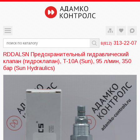
313-22-07
8(812)
RDDALSN Предохранительный гидравлический
клапан (гидроклапан), T-10A (Sun), 95 л/мин, 350
бар (Sun Hydraulics)