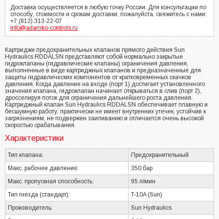
Доставка осуществляется в любую точку России. Для консультации по
способу, стоимости и срокам доставки, пожалуйста, свяжитесь с нами:
+7 (812) 313-22-07
info@adamko-controls.ru
Картриджи предохранительных клапанов прямого действия Sun
Hydraulics RDDALSN представляют собой нормально закрытые
гидроклапаны (гидравлические клапаны) ограничения давления,
выполненные в виде картриджных клапанов и предназначенные для
защиты гидравлических компонентов от кратковременных скачков
давления. Когда давление на входе (порт 1) достигает установленного
значения клапана, гидроклапан начинает открываться в слив (порт 2),
дросселируя поток для ограничения дальнейшего роста давления.
Картриджный клапан Sun Hydraulics RDDALSN обеспечивает плавную и
бесшумную работу, практически не имеет внутренних утечек, устойчив к
загрязнениям, не подвержен заиливанию и отличается очень высокой
скоростью срабатывания.
Характеристики
Тип клапана:
Предохранительный
Макс. рабочее давление:
350 бар
Макс. пропускная способность:
95 л/мин
Тип гнезда (стандарт):
T-10A (Sun)
Производитель:
Sun Hydraulics