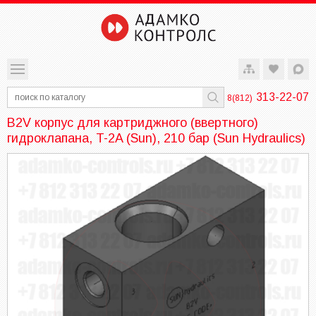
313-22-07
8(812)
B2V корпус для картриджного (ввертного)
гидроклапана, T-2A (Sun), 210 бар (Sun Hydraulics)