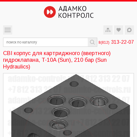
313-22-07
8(812)
CBI корпус для картриджного (ввертного)
гидроклапана, T-10A (Sun), 210 бар (Sun
Hydraulics)