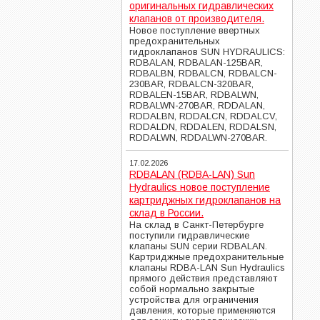
оригинальных гидравлических
клапанов от производителя.
Новое поступление ввертных
предохранительных
гидроклапанов SUN HYDRAULICS:
RDBALAN, RDBALAN-125BAR,
RDBALBN, RDBALCN, RDBALCN-
230BAR, RDBALCN-320BAR,
RDBALEN-15BAR, RDBALWN,
RDBALWN-270BAR, RDDALAN,
RDDALBN, RDDALCN, RDDALCV,
RDDALDN, RDDALEN, RDDALSN,
RDDALWN, RDDALWN-270BAR.
17.02.2026
RDBALAN (RDBA-LAN) Sun
Hydraulics новое поступление
картриджных гидроклапанов на
склад в России.
На склад в Санкт-Петербурге
поступили гидравлические
клапаны SUN серии RDBALAN.
Картриджные предохранительные
клапаны RDBA-LAN Sun Hydraulics
прямого действия представляют
собой нормально закрытые
устройства для ограничения
давления, которые применяются