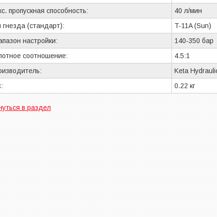
с. пропускная способность:
40 л/мин
 гнезда (стандарт):
T-11A (Sun)
апазон настройки:
140-350 бар
лотное соотношение:
4.5:1
оизводитель:
Keta Hydrauli
:
0.22 кг
нуться в раздел