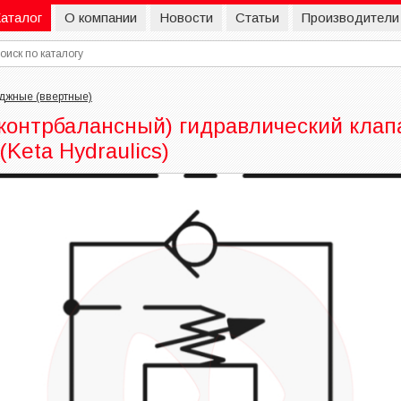
аталог
О компании
Новости
Статьи
Производители
джные (ввертные)
онтрбалансный) гидравлический клапа
(Keta Hydraulics)