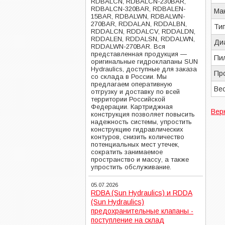
RDBALCN, RDBALCN-230BAR,
RDBALCN-320BAR, RDBALEN-
Мак
15BAR, RDBALWN, RDBALWN-
270BAR, RDDALAN, RDDALBN,
Тип
RDDALCN, RDDALCV, RDDALDN,
RDDALEN, RDDALSN, RDDALWN,
Ди
RDDALWN-270BAR. Вся
представленная продукция —
Пи
оригинальные гидроклапаны SUN
Hydraulics, доступные для заказа
Пр
со склада в России. Мы
предлагаем оперативную
Вес
отгрузку и доставку по всей
территории Российской
Федерации. Картриджная
Вер
конструкция позволяет повысить
надежность системы, упростить
конструкцию гидравлических
контуров, снизить количество
потенциальных мест утечек,
сократить занимаемое
пространство и массу, а также
упростить обслуживание.
05.07.2026
RDBA (Sun Hydraulics) и RDDA
(Sun Hydraulics)
предохранительные клапаны -
поступление на склад