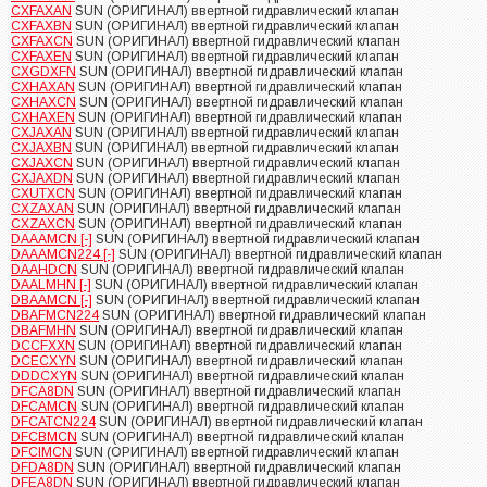
CXFAXAN
SUN (ОРИГИНАЛ) ввертной гидравлический клапан
CXFAXBN
SUN (ОРИГИНАЛ) ввертной гидравлический клапан
CXFAXCN
SUN (ОРИГИНАЛ) ввертной гидравлический клапан
CXFAXEN
SUN (ОРИГИНАЛ) ввертной гидравлический клапан
CXGDXFN
SUN (ОРИГИНАЛ) ввертной гидравлический клапан
CXHAXAN
SUN (ОРИГИНАЛ) ввертной гидравлический клапан
CXHAXCN
SUN (ОРИГИНАЛ) ввертной гидравлический клапан
CXHAXEN
SUN (ОРИГИНАЛ) ввертной гидравлический клапан
CXJAXAN
SUN (ОРИГИНАЛ) ввертной гидравлический клапан
CXJAXBN
SUN (ОРИГИНАЛ) ввертной гидравлический клапан
CXJAXCN
SUN (ОРИГИНАЛ) ввертной гидравлический клапан
CXJAXDN
SUN (ОРИГИНАЛ) ввертной гидравлический клапан
CXUTXCN
SUN (ОРИГИНАЛ) ввертной гидравлический клапан
CXZAXAN
SUN (ОРИГИНАЛ) ввертной гидравлический клапан
CXZAXCN
SUN (ОРИГИНАЛ) ввертной гидравлический клапан
DAAAMCN [-]
SUN (ОРИГИНАЛ) ввертной гидравлический клапан
DAAAMCN224 [-]
SUN (ОРИГИНАЛ) ввертной гидравлический клапан
DAAHDCN
SUN (ОРИГИНАЛ) ввертной гидравлический клапан
DAALMHN [-]
SUN (ОРИГИНАЛ) ввертной гидравлический клапан
DBAAMCN [-]
SUN (ОРИГИНАЛ) ввертной гидравлический клапан
DBAFMCN224
SUN (ОРИГИНАЛ) ввертной гидравлический клапан
DBAFMHN
SUN (ОРИГИНАЛ) ввертной гидравлический клапан
DCCFXXN
SUN (ОРИГИНАЛ) ввертной гидравлический клапан
DCECXYN
SUN (ОРИГИНАЛ) ввертной гидравлический клапан
DDDCXYN
SUN (ОРИГИНАЛ) ввертной гидравлический клапан
DFCA8DN
SUN (ОРИГИНАЛ) ввертной гидравлический клапан
DFCAMCN
SUN (ОРИГИНАЛ) ввертной гидравлический клапан
DFCATCN224
SUN (ОРИГИНАЛ) ввертной гидравлический клапан
DFCBMCN
SUN (ОРИГИНАЛ) ввертной гидравлический клапан
DFCIMCN
SUN (ОРИГИНАЛ) ввертной гидравлический клапан
DFDA8DN
SUN (ОРИГИНАЛ) ввертной гидравлический клапан
DFEA8DN
SUN (ОРИГИНАЛ) ввертной гидравлический клапан