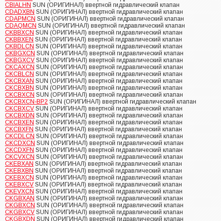
CBIALHN
SUN (ОРИГИНАЛ) ввертной гидравлический клапан
CDADXBN
SUN (ОРИГИНАЛ) ввертной гидравлический клапан
CDAPMCN
SUN (ОРИГИНАЛ) ввертной гидравлический клапан
CDAQMCN
SUN (ОРИГИНАЛ) ввертной гидравлический клапан
CKBBXCN
SUN (ОРИГИНАЛ) ввертной гидравлический клапан
CKBBXEN
SUN (ОРИГИНАЛ) ввертной гидравлический клапан
CKBDLCN
SUN (ОРИГИНАЛ) ввертной гидравлический клапан
CKBGXCN
SUN (ОРИГИНАЛ) ввертной гидравлический клапан
CKBGXCV
SUN (ОРИГИНАЛ) ввертной гидравлический клапан
CKCAXCN
SUN (ОРИГИНАЛ) ввертной гидравлический клапан
CKCBLCN
SUN (ОРИГИНАЛ) ввертной гидравлический клапан
CKCBXAN
SUN (ОРИГИНАЛ) ввертной гидравлический клапан
CKCBXBN
SUN (ОРИГИНАЛ) ввертной гидравлический клапан
CKCBXCN
SUN (ОРИГИНАЛ) ввертной гидравлический клапан
CKCBXCN-BP2
SUN (ОРИГИНАЛ) ввертной гидравлический клапан
CKCBXCV
SUN (ОРИГИНАЛ) ввертной гидравлический клапан
CKCBXDN
SUN (ОРИГИНАЛ) ввертной гидравлический клапан
CKCBXEN
SUN (ОРИГИНАЛ) ввертной гидравлический клапан
CKCBXFN
SUN (ОРИГИНАЛ) ввертной гидравлический клапан
CKCDLCN
SUN (ОРИГИНАЛ) ввертной гидравлический клапан
CKCDXCN
SUN (ОРИГИНАЛ) ввертной гидравлический клапан
CKCDXFN
SUN (ОРИГИНАЛ) ввертной гидравлический клапан
CKCVXCN
SUN (ОРИГИНАЛ) ввертной гидравлический клапан
CKEBXAN
SUN (ОРИГИНАЛ) ввертной гидравлический клапан
CKEBXBN
SUN (ОРИГИНАЛ) ввертной гидравлический клапан
CKEBXCN
SUN (ОРИГИНАЛ) ввертной гидравлический клапан
CKEBXCV
SUN (ОРИГИНАЛ) ввертной гидравлический клапан
CKEVXCN
SUN (ОРИГИНАЛ) ввертной гидравлический клапан
CKGBXAN
SUN (ОРИГИНАЛ) ввертной гидравлический клапан
CKGBXCN
SUN (ОРИГИНАЛ) ввертной гидравлический клапан
CKGBXCV
SUN (ОРИГИНАЛ) ввертной гидравлический клапан
CKGBXDN
SUN (ОРИГИНАЛ) ввертной гидравлический клапан