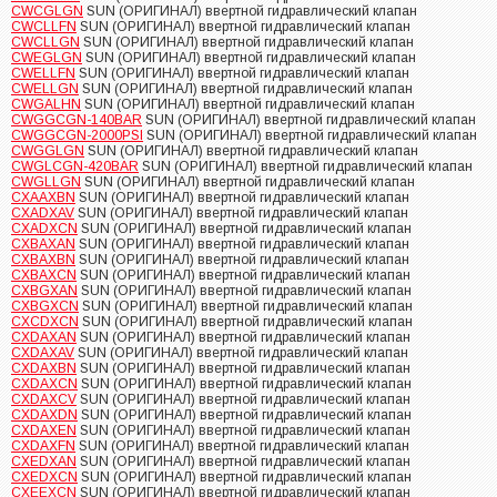
CWCGLGN
SUN (ОРИГИНАЛ) ввертной гидравлический клапан
CWCLLFN
SUN (ОРИГИНАЛ) ввертной гидравлический клапан
CWCLLGN
SUN (ОРИГИНАЛ) ввертной гидравлический клапан
CWEGLGN
SUN (ОРИГИНАЛ) ввертной гидравлический клапан
CWELLFN
SUN (ОРИГИНАЛ) ввертной гидравлический клапан
CWELLGN
SUN (ОРИГИНАЛ) ввертной гидравлический клапан
CWGALHN
SUN (ОРИГИНАЛ) ввертной гидравлический клапан
CWGGCGN-140BAR
SUN (ОРИГИНАЛ) ввертной гидравлический клапан
CWGGCGN-2000PSI
SUN (ОРИГИНАЛ) ввертной гидравлический клапан
CWGGLGN
SUN (ОРИГИНАЛ) ввертной гидравлический клапан
CWGLCGN-420BAR
SUN (ОРИГИНАЛ) ввертной гидравлический клапан
CWGLLGN
SUN (ОРИГИНАЛ) ввертной гидравлический клапан
CXAAXBN
SUN (ОРИГИНАЛ) ввертной гидравлический клапан
CXADXAV
SUN (ОРИГИНАЛ) ввертной гидравлический клапан
CXADXCN
SUN (ОРИГИНАЛ) ввертной гидравлический клапан
CXBAXAN
SUN (ОРИГИНАЛ) ввертной гидравлический клапан
CXBAXBN
SUN (ОРИГИНАЛ) ввертной гидравлический клапан
CXBAXCN
SUN (ОРИГИНАЛ) ввертной гидравлический клапан
CXBGXAN
SUN (ОРИГИНАЛ) ввертной гидравлический клапан
CXBGXCN
SUN (ОРИГИНАЛ) ввертной гидравлический клапан
CXCDXCN
SUN (ОРИГИНАЛ) ввертной гидравлический клапан
CXDAXAN
SUN (ОРИГИНАЛ) ввертной гидравлический клапан
CXDAXAV
SUN (ОРИГИНАЛ) ввертной гидравлический клапан
CXDAXBN
SUN (ОРИГИНАЛ) ввертной гидравлический клапан
CXDAXCN
SUN (ОРИГИНАЛ) ввертной гидравлический клапан
CXDAXCV
SUN (ОРИГИНАЛ) ввертной гидравлический клапан
CXDAXDN
SUN (ОРИГИНАЛ) ввертной гидравлический клапан
CXDAXEN
SUN (ОРИГИНАЛ) ввертной гидравлический клапан
CXDAXFN
SUN (ОРИГИНАЛ) ввертной гидравлический клапан
CXEDXAN
SUN (ОРИГИНАЛ) ввертной гидравлический клапан
CXEDXCN
SUN (ОРИГИНАЛ) ввертной гидравлический клапан
CXEEXCN
SUN (ОРИГИНАЛ) ввертной гидравлический клапан