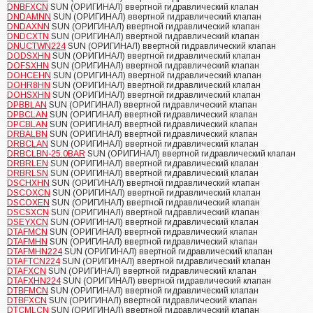
DNBFXCN
SUN (ОРИГИНАЛ) ввертной гидравлический клапан
DNDAMNN
SUN (ОРИГИНАЛ) ввертной гидравлический клапан
DNDAXNN
SUN (ОРИГИНАЛ) ввертной гидравлический клапан
DNDCXTN
SUN (ОРИГИНАЛ) ввертной гидравлический клапан
DNUCTWN224
SUN (ОРИГИНАЛ) ввертной гидравлический клапан
DODSXHN
SUN (ОРИГИНАЛ) ввертной гидравлический клапан
DOFSXHN
SUN (ОРИГИНАЛ) ввертной гидравлический клапан
DOHCEHN
SUN (ОРИГИНАЛ) ввертной гидравлический клапан
DOHR8HN
SUN (ОРИГИНАЛ) ввертной гидравлический клапан
DOHSXHN
SUN (ОРИГИНАЛ) ввертной гидравлический клапан
DPBBLAN
SUN (ОРИГИНАЛ) ввертной гидравлический клапан
DPBCLAN
SUN (ОРИГИНАЛ) ввертной гидравлический клапан
DPCBLAN
SUN (ОРИГИНАЛ) ввертной гидравлический клапан
DRBALBN
SUN (ОРИГИНАЛ) ввертной гидравлический клапан
DRBCLAN
SUN (ОРИГИНАЛ) ввертной гидравлический клапан
DRBCLBN-25.0BAR
SUN (ОРИГИНАЛ) ввертной гидравлический клапан
DRBRLEN
SUN (ОРИГИНАЛ) ввертной гидравлический клапан
DRBRLSN
SUN (ОРИГИНАЛ) ввертной гидравлический клапан
DSCHXHN
SUN (ОРИГИНАЛ) ввертной гидравлический клапан
DSCOXCN
SUN (ОРИГИНАЛ) ввертной гидравлический клапан
DSCOXEN
SUN (ОРИГИНАЛ) ввертной гидравлический клапан
DSCSXCN
SUN (ОРИГИНАЛ) ввертной гидравлический клапан
DSEYXCN
SUN (ОРИГИНАЛ) ввертной гидравлический клапан
DTAFMCN
SUN (ОРИГИНАЛ) ввертной гидравлический клапан
DTAFMHN
SUN (ОРИГИНАЛ) ввертной гидравлический клапан
DTAFMHN224
SUN (ОРИГИНАЛ) ввертной гидравлический клапан
DTAFTCN224
SUN (ОРИГИНАЛ) ввертной гидравлический клапан
DTAFXCN
SUN (ОРИГИНАЛ) ввертной гидравлический клапан
DTAFXHN224
SUN (ОРИГИНАЛ) ввертной гидравлический клапан
DTBFMCN
SUN (ОРИГИНАЛ) ввертной гидравлический клапан
DTBFXCN
SUN (ОРИГИНАЛ) ввертной гидравлический клапан
DTCMLCN
SUN (ОРИГИНАЛ) ввертной гидравлический клапан